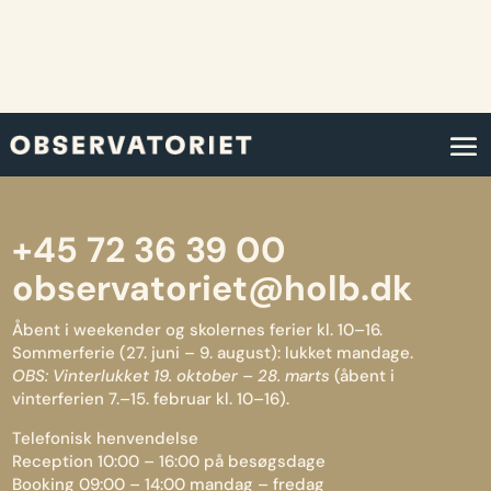
+45 72 36 39 00
observatoriet@holb.dk
Åbent i weekender og skolernes ferier kl. 10–16.
Sommerferie (27. juni – 9. august): lukket mandage.
OBS: Vinterlukket 19. oktober – 28. marts
(åbent i
vinterferien 7.–15. februar kl. 10–16).
Telefonisk henvendelse
Reception 10:00 – 16:00 på besøgsdage
Booking 09:00 – 14:00 mandag – fredag