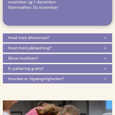
november og 1. december
Stjerneaften: 20. november
Hvad med aftensmad?
Hvad med påklædning?
Åbner butikken?
Er parkering gratis?
Hvordan er tilgængeligheden?