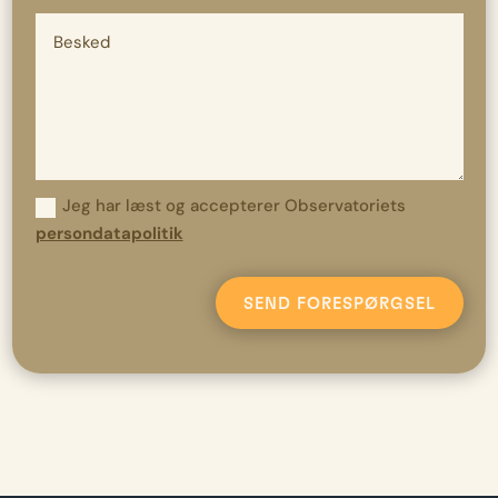
Jeg har læst og accepterer Observatoriets
persondatapolitik
SEND FORESPØRGSEL