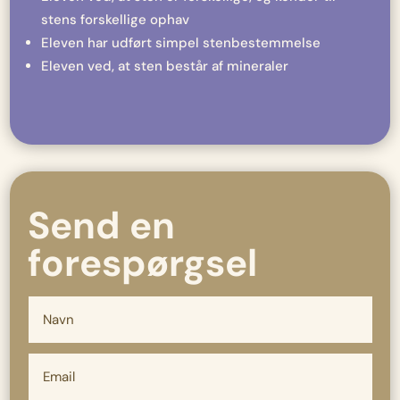
stens forskellige ophav
Eleven har udført simpel stenbestemmelse
Eleven ved, at sten består af mineraler
Send en
forespørgsel